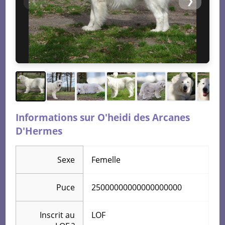
❮
❯
Informations sur O'heidi des Arcanes
D'Hermes
Sexe
Femelle
Puce
25000000000000000000
Inscrit au
LOF