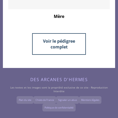
Mère
Voir le pédigree
complet
DES ARCANES D'HERMES
Les textes et les images sont la propriété exclusive de ce site - Reproduction
Interdite
Plan du site
Chiots de France
Signaler un abus
Mentions légales
Politique de confidentialité